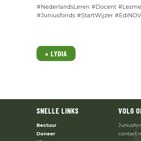
#NederlandsLeren #Docent #Lesmet
#Juniusfonds #StartWijzer #EdiNO
« LYDIA
SNELLE LINKS
VOLG O
Bestuur
Juniusfon
Doneer
contact 