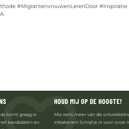
hode #MigrantenvrouwenLerenDoor #Inspiratie
VA
NS
HOUD MIJ OP DE HOOGTE!
ds komt graag in
Mis niets meer van de ontwikkeli
met kandidaten en
initiatieven! Schrijf je in voor onze 