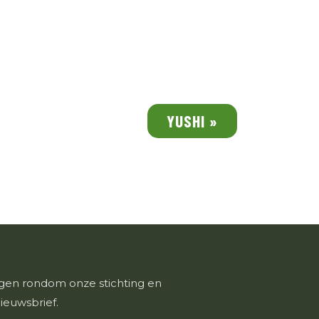
YUSHI »
ngen rondom onze stichting en
nieuwsbrief.