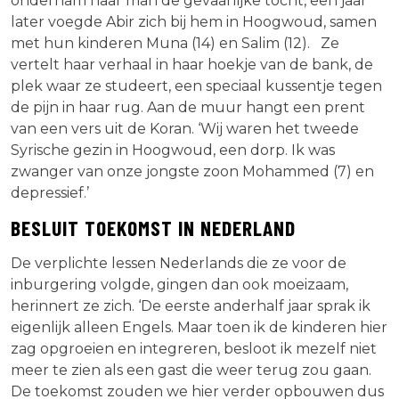
ondernam haar man de gevaarlijke tocht, een jaar
later voegde Abir zich bij hem in Hoogwoud, samen
met hun kinderen Muna (14) en Salim (12). Ze
vertelt haar verhaal in haar hoekje van de bank, de
plek waar ze studeert, een speciaal kussentje tegen
de pijn in haar rug. Aan de muur hangt een prent
van een vers uit de Koran. ‘Wij waren het tweede
Syrische gezin in Hoogwoud, een dorp. Ik was
zwanger van onze jongste zoon Mohammed (7) en
depressief.’
BESLUIT TOEKOMST IN NEDERLAND
De verplichte lessen Nederlands die ze voor de
inburgering volgde, gingen dan ook moeizaam,
herinnert ze zich. ‘De eerste anderhalf jaar sprak ik
eigenlijk alleen Engels. Maar toen ik de kinderen hier
zag opgroeien en integreren, besloot ik mezelf niet
meer te zien als een gast die weer terug zou gaan.
De toekomst zouden we hier verder opbouwen dus